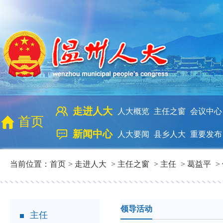
走进人大
人大概览
主任之窗
会议中心
首页
新闻中心
人大要闻
县乡人大
重要发布
当前位置：
首页
>
走进人大
>
主任之窗
>
主任
>
葛益平
>
领导活动
主任