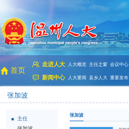
走进人大
人大概览
主任之窗
会议中心
首页
新闻中心
人大要闻
县乡人大
重要发布
张加波
张加波
主任
张加波