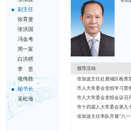
张加
副主任
徐育斐
张洪国
冯金考
周一富
白洪楞
领导活动
李 坚
项伟胜
张加波主任赴鹿城区检查
市人大常委会党组学习贯彻
秘书长
市人大常委会党组会议召
吴松海
市十四届人大常委会第九
张加波主任率队开展“八一