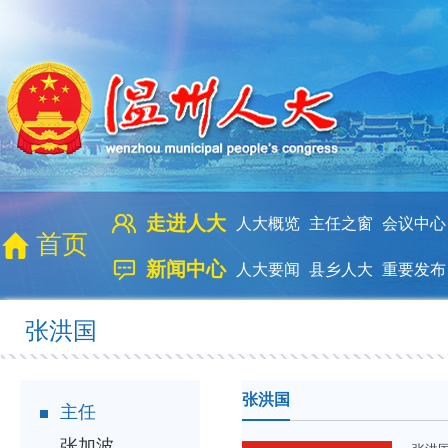
走进人大
人大概览
主任之窗
会议中心
首页
新闻中心
人大要闻
县乡人大
重要发布
张洪国
张洪国
主任
张加波