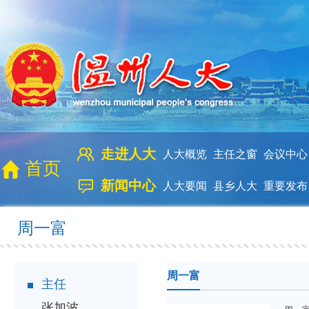
走进人大
人大概览
主任之窗
会议中心
首页
新闻中心
人大要闻
县乡人大
重要发布
周一富
周一富
主任
张加波