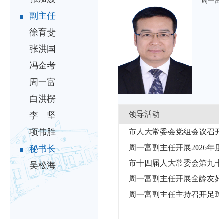
周一
副主任
徐育斐
张洪国
冯金考
周一富
白洪楞
领导活动
李 坚
项伟胜
市人大常委会党组会议召
周一富副主任开展2026年
秘书长
市十四届人大常委会第九
吴松海
周一富副主任开展全龄友
周一富副主任主持召开足