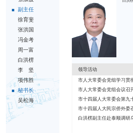
白洪
副主任
徐育斐
张洪国
冯金考
周一富
白洪楞
领导活动
李 坚
项伟胜
市人大常委会党组学习贯彻
市人大常委会党组会议召
秘书长
市十四届人大常委会第九
吴松海
市十四届人大民宗侨外委
白洪楞副主任赴泰顺调研乌