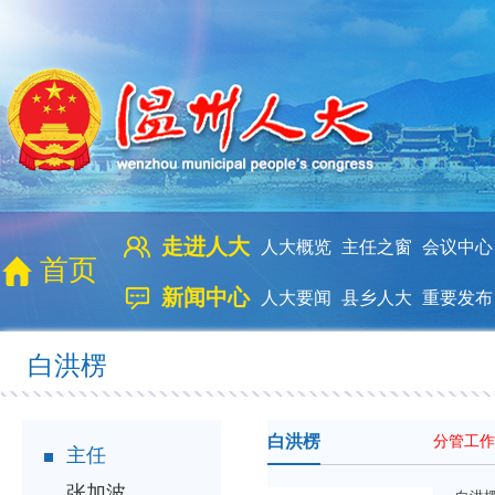
走进人大
人大概览
主任之窗
会议中心
首页
新闻中心
人大要闻
县乡人大
重要发布
白洪楞
白洪楞
分管工作
主任
张加波