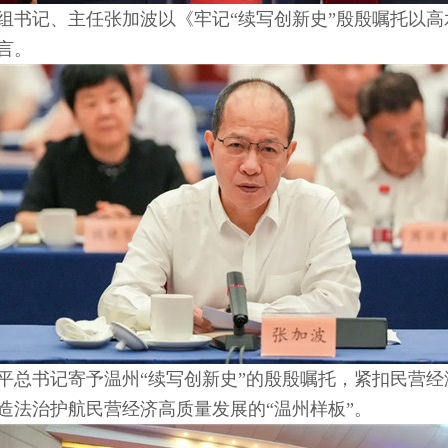
组书记、主任张加波以《牢记“续写创新史”殷殷嘱托以
言。
平总书记寄予温州“续写创新史”的殷殷嘱托，紧扣民营
造法治护航民营经济高质量发展的“温州样板”。