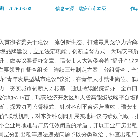
：2026-06-08
信息来源：瑞安市市本级
作
入贯彻省委关于建设一流创新生态、打造最具竞争力营商
商环境品牌建设，立足法定职能，创新监督方式，为瑞安高
升，做实议案督办文章。瑞安市人大常委会将“提升产业大平
会主要领导任督查组长，连续三年制定方案、分组督查，
办“青年发展型城市建设”议案，在青年人才就业岗位、
力，夯实城市创新人才根基。通过持续跟踪督办，全市四
工业供地6215亩，瑞安经济开发区列入省高能级战略平台培
置，探索协同监督模式。针对科创平台运营质效，瑞安市
评价”联动机制，对东新科创园开展实地评议与绩效问政，
小企业用地难与厂房低效闲置的矛盾，开展工业厂房出租
、同层分割出租等违法违规问题予以分类整治，排查出租厂房